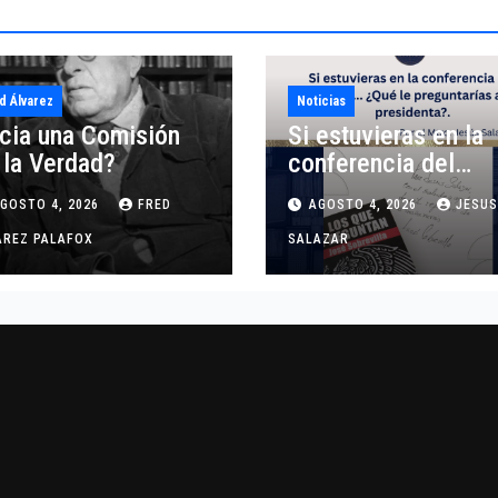
d Álvarez
Noticias
cia una Comisión
Si estuvieras en la
 la Verdad?
conferencia del
pueblo… ¿Qué le
GOSTO 4, 2026
FRED
AGOSTO 4, 2026
JESUS
preguntarías a la
AREZ PALAFOX
presidenta?
SALAZAR