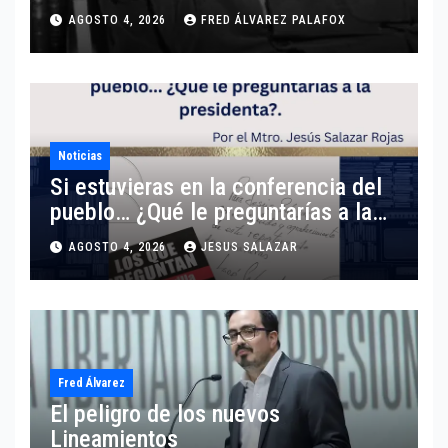
AGOSTO 4, 2026
FRED ÁLVAREZ PALAFOX
Noticias
Si estuvieras en la conferencia del
pueblo… ¿Qué le preguntarías a la
presidenta?
AGOSTO 4, 2026
JESUS SALAZAR
Fred Álvarez
El peligro de los nuevos
Lineamientos