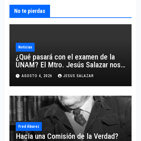
No te pierdas
Noticias
¿Qué pasará con el examen de la
UNAM? El Mtro. Jesús Salazar nos
comparte un análisis certero y al
AGOSTO 4, 2026
JESUS SALAZAR
grano respecto a este tema.
Fred Álvarez
Hacia una Comisión de la Verdad?