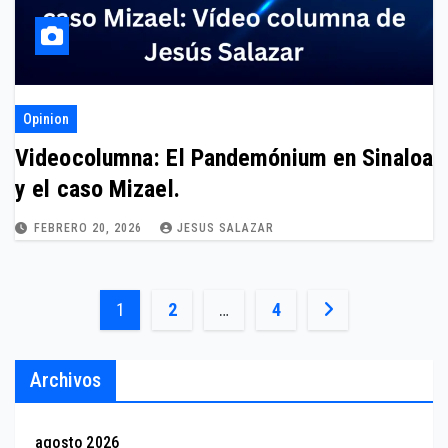
Opinion
Videocolumna: El Pandemónium en Sinaloa
y el caso Mizael.
FEBRERO 20, 2026
JESUS SALAZAR
Paginación
1
2
…
4
de
Archivos
entradas
agosto 2026