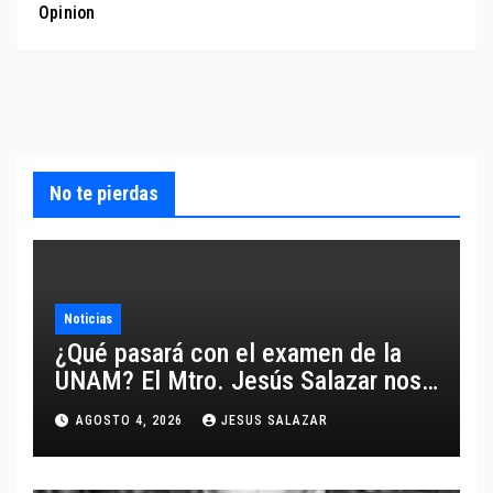
Opinion
No te pierdas
Noticias
¿Qué pasará con el examen de la
UNAM? El Mtro. Jesús Salazar nos
comparte un análisis certero y al
AGOSTO 4, 2026
JESUS SALAZAR
grano respecto a este tema.