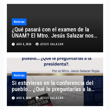
Noticias
¿Qué pasará con el examen de la
UNAM? El Mtro. Jesús Salazar nos
comparte un análisis certero y al
AGO 4, 2026
JESUS SALAZAR
grano respecto a este tema.
Noticias
Si estuvieras en la conferencia del
pueblo… ¿Qué le preguntarías a la
presidenta?
AGO 4, 2026
JESUS SALAZAR