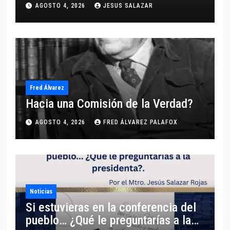
comparte un análisis certero y al
AGOSTO 4, 2026
JESUS SALAZAR
grano respecto a este tema.
Fred Álvarez
Hacia una Comisión de la Verdad?
AGOSTO 4, 2026
FRED ÁLVAREZ PALAFOX
Noticias
Si estuvieras en la conferencia del
pueblo… ¿Qué le preguntarías a la