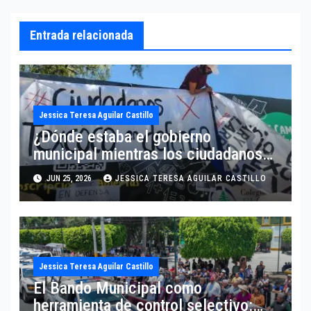
Entrada relacionada
Jessica Teresa Aguilar Castillo
¿Dónde estaba el gobierno
municipal mientras los ciudadanos
tenían que acudir a los tribunales
JUN 25, 2026
JESSICA TERESA AGUILAR CASTILLO
para proteger parte de la historia de
Texcoco? Por Mtra. Jessica Aguilar
Jessica Teresa Aguilar Castillo
El Bando Municipal como
herramienta de control selectivo: