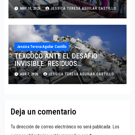
cuando la ley se aplica por
MAY 10, 2026
JESSICA TERESA AGUILAR CASTILLO
conveniencia y no por justicia. Por
Mtra. Jessica Aguilar
Jessica Teresa Aguilar Castillo
TEXCOCO ANTE EL DESAFÍO
INVISIBLE: RESIDUOS
ELECTRÓNICOS SIN CONTROL
ABR 7, 2026
JESSICA TERESA AGUILAR CASTILLO
Deja un comentario
Tu dirección de correo electrónico no será publicada.
Los