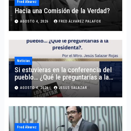
Fred Álvarez
Hacia una Comisión de la Verdad?
AGOSTO 4, 2026
FRED ÁLVAREZ PALAFOX
Noticias
Si estuvieras en la conferencia del
pueblo… ¿Qué le preguntarías a la
presidenta?
AGOSTO 4, 2026
JESUS SALAZAR
Fred Álvarez