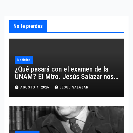
No te pierdas
Noticias
¿Qué pasará con el examen de la
UNAM? El Mtro. Jesús Salazar nos
comparte un análisis certero y al
AGOSTO 4, 2026
JESUS SALAZAR
grano respecto a este tema.