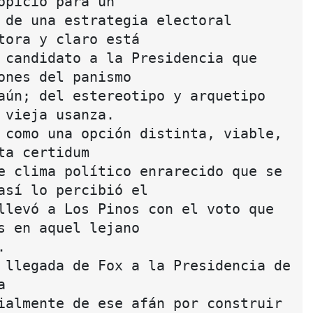
opicio para un
 de una estrategia electoral 
tora y claro está
 candidato a la Presidencia que 
ones del panismo
aún; del estereotipo y arquetipo 
 vieja usanza.
 como una opción distinta, viable, 
ta certidum
e clima político enrarecido que se 
así lo percibió el
llevó a Los Pinos con el voto que 
s en aquel lejano
.
 llegada de Fox a la Presidencia de 
a
ialmente de ese afán por construir 