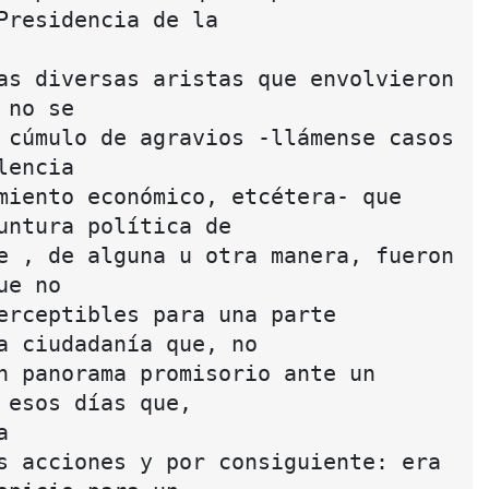
Presidencia de la
as diversas aristas que envolvieron 
 no se
 cúmulo de agravios -llámense casos 
lencia
miento económico, etcétera- que 
untura política de
e , de alguna u otra manera, fueron 
ue no
erceptibles para una parte 
a ciudadanía que, no
n panorama promisorio ante un 
 esos días que,
a
s acciones y por consiguiente: era 