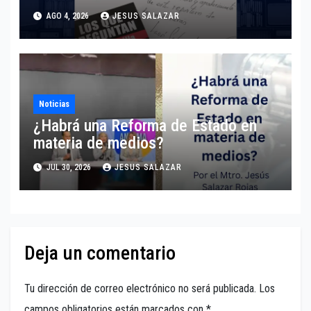
presidenta?
AGO 4, 2026
JESUS SALAZAR
Noticias
¿Habrá una Reforma de Estado en
materia de medios?
JUL 30, 2026
JESUS SALAZAR
Deja un comentario
Tu dirección de correo electrónico no será publicada.
Los
campos obligatorios están marcados con
*