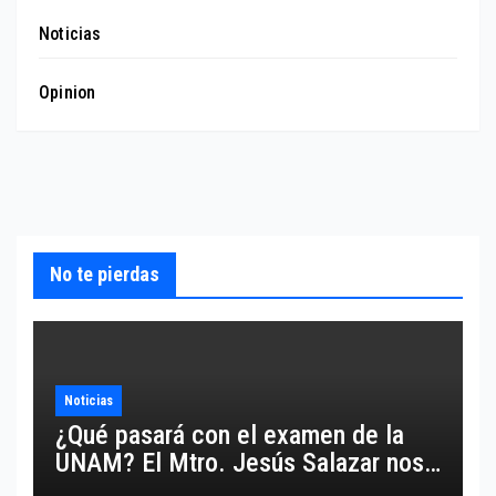
Noticias
Opinion
No te pierdas
Noticias
¿Qué pasará con el examen de la
UNAM? El Mtro. Jesús Salazar nos
comparte un análisis certero y al