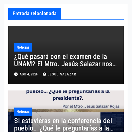
Entrada relacionada
Noticias
¿Qué pasará con el examen de la
UNAM? El Mtro. Jesús Salazar nos
comparte un análisis certero y al
AGO 4, 2026
JESUS SALAZAR
grano respecto a este tema.
Noticias
Si estuvieras en la conferencia del
pueblo… ¿Qué le preguntarías a la