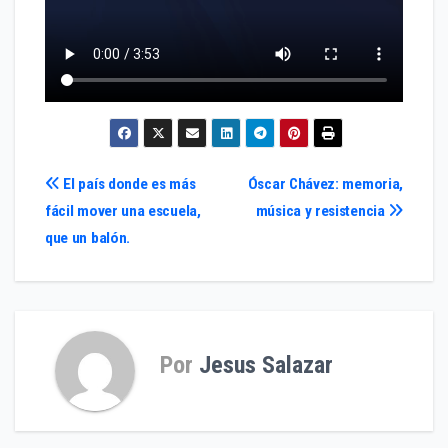
Navegación
El país donde es más
Óscar Chávez: memoria,
fácil mover una escuela,
música y resistencia
de
que un balón.
entradas
Por
Jesus Salazar