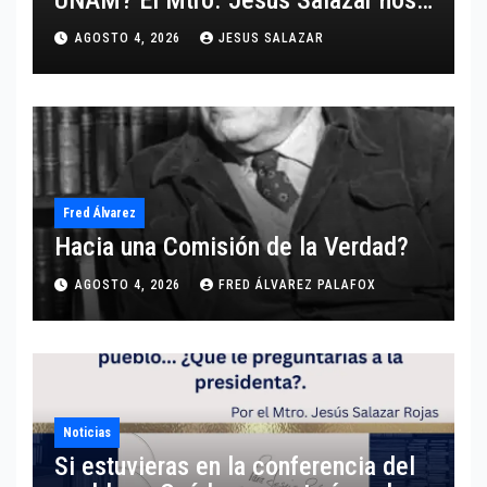
comparte un análisis certero y al
AGOSTO 4, 2026
JESUS SALAZAR
grano respecto a este tema.
Fred Álvarez
Hacia una Comisión de la Verdad?
AGOSTO 4, 2026
FRED ÁLVAREZ PALAFOX
Noticias
Si estuvieras en la conferencia del