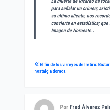
La muerte de Ricardo ha tocad
para señalar un crimen; asist
su último aliento, nos recor
convierta en estadística; que
Imagen de Noroeste..
Navegación
El fin de los virreyes del retiro: Bisturí
nostalgia dorada
de
entradas
Por
Fred Álvarez Pal