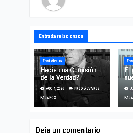
Entrada relacionada
Fred Álvarez
Fre
Hacia una Comisión
El 
de la Verdad?
nu
AGO 4, 2026
FRED ÁLVAREZ
JU
PALAFOX
PAL
Deja un comentario