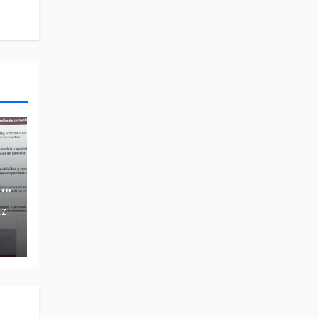
ho
EZ