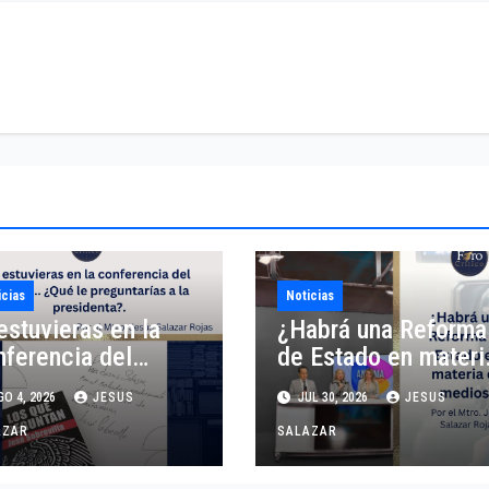
icias
Noticias
estuvieras en la
¿Habrá una Reforma
nferencia del
de Estado en materi
eblo… ¿Qué le
de medios?
O 4, 2026
JESUS
JUL 30, 2026
JESUS
guntarías a la
esidenta?
AZAR
SALAZAR