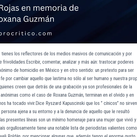
o tienes los reflectores de los medios masivos de comunicación y por
frivolidades.Escribir, comentar, analizar y más aún: trastocar poderes
nónimo de homicidio en México y en otro sentido: un pretexto para ser
 fe por cambiar aquello que lastima no sólo al ser humano y nuestra prop
 quienes creen que detrás de una grabación ya son profesionales de la
 anónimas como el caso de Roxana Guzmán, terminan en el olvido y en
s ha tocado vivir.Dice Ryszard Kapuscinski que los ” cínicos” no sirven
 persona ajena a su entorno y a la denuncia de aquello que le resultó
, las presentes líneas son un mínimo homenaje para una mujer que vivió y
aís orgullosamente tiene una notable lista de periodistas valientes como
Nayeli Roldán, por mencionar algunas que, además tengo el enorme gusto