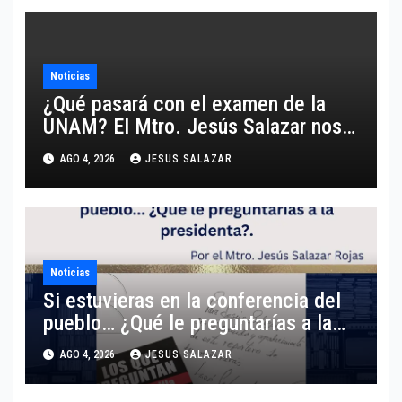
Noticias
¿Qué pasará con el examen de la
UNAM? El Mtro. Jesús Salazar nos
comparte un análisis certero y al
AGO 4, 2026
JESUS SALAZAR
grano respecto a este tema.
Noticias
Si estuvieras en la conferencia del
pueblo… ¿Qué le preguntarías a la
presidenta?
AGO 4, 2026
JESUS SALAZAR