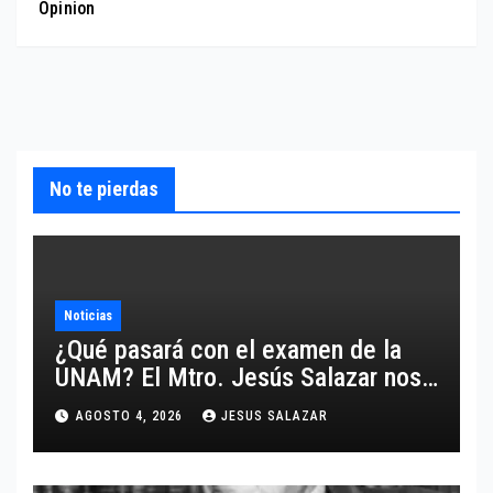
Opinion
No te pierdas
Noticias
¿Qué pasará con el examen de la
UNAM? El Mtro. Jesús Salazar nos
comparte un análisis certero y al
AGOSTO 4, 2026
JESUS SALAZAR
grano respecto a este tema.