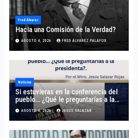
Fred Álvarez
Hacia una Comisión de la Verdad?
AGOSTO 4, 2026
FRED ÁLVAREZ PALAFOX
Noticias
Si estuvieras en la conferencia del
pueblo… ¿Qué le preguntarías a la
presidenta?
AGOSTO 4, 2026
JESUS SALAZAR