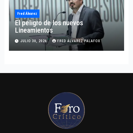
Fred Álvarez
El peligro de los nuevos
Lineamientos
JULIO 30, 2026
FRED ÁLVAREZ PALAFOX