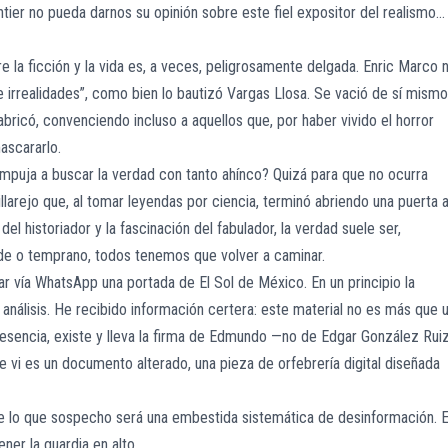
tier no pueda darnos su opinión sobre este fiel expositor del realismo…
e la ficción y la vida es, a veces, peligrosamente delgada. Enric Marco 
e irrealidades”, como bien lo bautizó Vargas Llosa. Se vació de sí mismo
bricó, convenciendo incluso a aquellos que, por haber vivido el horror
ascararlo.
s empuja a buscar la verdad con tanto ahínco? Quizá para que no ocurra
larejo que, al tomar leyendas por ciencia, terminó abriendo una puerta 
 del historiador y la fascinación del fabulador, la verdad suele ser,
rde o temprano, todos tenemos que volver a caminar.
 vía WhatsApp una portada de El Sol de México. En un principio la
u análisis. He recibido información certera: este material no es más que 
n su esencia, existe y lleva la firma de Edmundo —no de Edgar González Ruiz
vi es un documento alterado, una pieza de orfebrería digital diseñada
 de lo que sospecho será una embestida sistemática de desinformación. 
ner la guardia en alto.