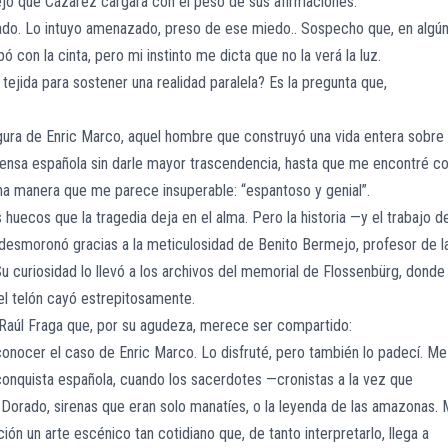
dejó que Cázarez cargara con el peso de sus afirmaciones.
do. Lo intuyo amenazado, preso de ese miedo.. Sospecho que, en algú
 con la cinta, pero mi instinto me dicta que no la verá la luz.
tejida para sostener una realidad paralela? Es la pregunta que,
figura de Enric Marco, aquel hombre que construyó una vida entera sobre
prensa española sin darle mayor trascendencia, hasta que me encontré c
una manera que me parece insuperable: “espantoso y genial”.
os huecos que la tragedia deja en el alma. Pero la historia —y el trabajo d
 desmoronó gracias a la meticulosidad de Benito Bermejo, profesor de l
 curiosidad lo llevó a los archivos del memorial de Flossenbürg, donde 
el telón cayó estrepitosamente.
Raúl Fraga que, por su agudeza, merece ser compartido:
onocer el caso de Enric Marco. Lo disfruté, pero también lo padecí. Me
onquista española, cuando los sacerdotes —cronistas a la vez que
l Dorado, sirenas que eran solo manatíes, o la leyenda de las amazonas.
ón un arte escénico tan cotidiano que, de tanto interpretarlo, llega a