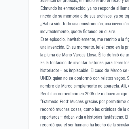
ausencia de pruebas, el medio retiró el texto y 
Edmundo ha enmudecido; ya no responde al llama
rincón de su memoria o de sus archivos, ya se topó
¿Habrá sido todo una construcción, una invención 
inevitablemente, queda flotando en el aire.
Este episodio, inevitablemente, me remitió a la 
una invención. En su momento, leí el caso en la 
la pluma de Mario Vargas Llosa. Él lo definió de 
Es la tentación de inventar historias para llenar l
historiador— es implacable. El caso de Marco se
UNED, quien no se conformó con relatos vagos. Su
nombre de Marco simplemente no aparecía. Allí, 
Recibí un comentario en 2005 de mi buen amigo 
“Estimado Fred: Muchas gracias por permitirme c
recordó muchas cosas, como las crónicas de la c
reporteros— daban vida a historias fantásticas: E
recordó que el ser humano ha hecho de la simulaci