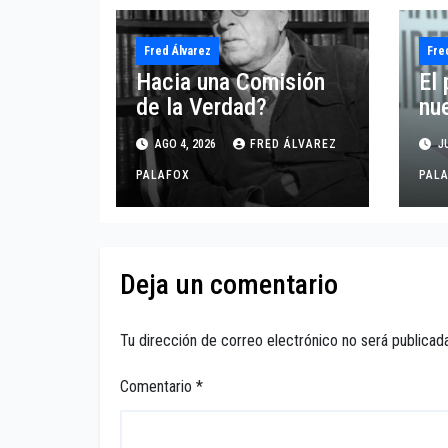
Fred Álvarez
Fre
Hacia una Comisión
El 
de la Verdad?
nu
AGO 4, 2026
FRED ÁLVAREZ
JU
PALAFOX
PAL
Deja un comentario
Tu dirección de correo electrónico no será publicada
Comentario
*