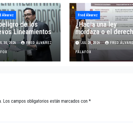
d Álvarez
Fred Álvarez
peligro de los
¿Hacia una ley
evos Lineamientos
mordaza o el derec
de las audiencias?
L 30, 2026
FRED ÁLVAREZ
JUL 28, 2026
FRED ÁLVAR
AFOX
PALAFOX
.
Los campos obligatorios están marcados con
*