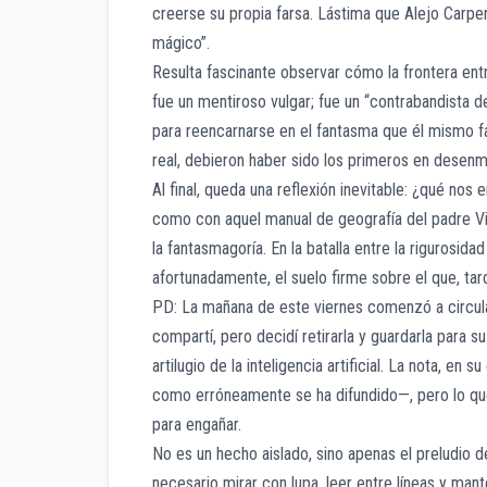
creerse su propia farsa. Lástima que Alejo Carpen
mágico”.
Resulta fascinante observar cómo la frontera entr
fue un mentiroso vulgar; fue un “contrabandista d
para reencarnarse en el fantasma que él mismo fa
real, debieron haber sido los primeros en desenm
Al final, queda una reflexión inevitable: ¿qué no
como con aquel manual de geografía del padre Vil
la fantasmagoría. En la batalla entre la rigurosidad
afortunadamente, el suelo firme sobre el que, ta
PD: La mañana de este viernes comenzó a circular
compartí, pero decidí retirarla y guardarla para s
artilugio de la inteligencia artificial. La nota, e
como erróneamente se ha difundido—, pero lo que 
para engañar.
No es un hecho aislado, sino apenas el preludio
necesario mirar con lupa, leer entre líneas y mante