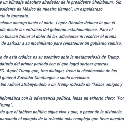
je un blindaje absoluto alrededor de la presidenta Sheinbaum. Sin
presidenta de México de nuestro tiempo”, un espaldarazo
nte la tormenta.
eclamo amargo hacia el norte. López Obrador delinea lo que él
da desde las entrañas del gobierno estadounidense. Para el
no buscan frenar el dolor de las adicciones ni resolver el drama
to de asfixiar a su movimiento para reinstaurar un gobierno sumiso,
e de esta crónica es su asombro ante la metamorfosis de Trump.
datario del primer periodo con el que logró sortear guerras
C. Aquel Trump que, tras dialogar, frenó la clasificación de los
al general Salvador Cienfuegos a suelo mexicano.
mbio radical atribuyéndolo a un Trump rodeado de “falsos amigos y
iplomática con la advertencia política, lanza un exhorto claro: “Por
 Trump”.
 que el tablero político sigue vivo y que, a pesar de la distancia,
 marcando el compás de la relación más compleja que tiene nuestro