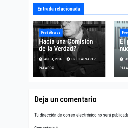
Entrada relacionada
Fred Álvarez
Fre
Hacia una Comisión
El 
de la Verdad?
nu
AGO 4, 2026
FRED ÁLVAREZ
JU
PALAFOX
PAL
Deja un comentario
Tu dirección de correo electrónico no será publicada