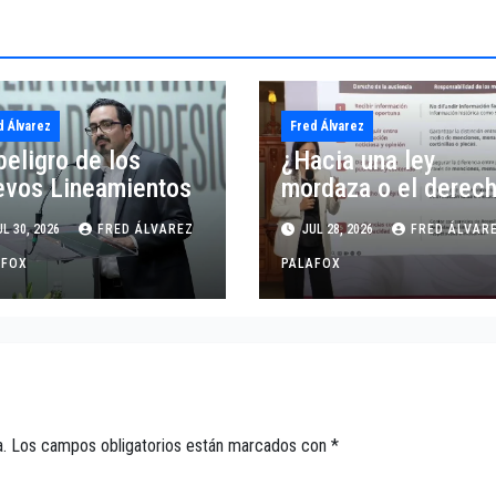
d Álvarez
Fred Álvarez
peligro de los
¿Hacia una ley
evos Lineamientos
mordaza o el derec
de las audiencias?
L 30, 2026
FRED ÁLVAREZ
JUL 28, 2026
FRED ÁLVAR
AFOX
PALAFOX
.
Los campos obligatorios están marcados con
*