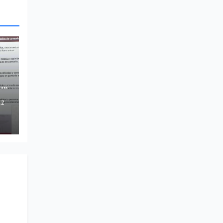
ho
EZ