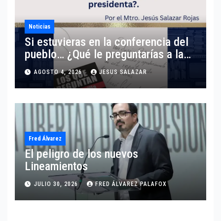
Noticias
Si estuvieras en la conferencia del
pueblo… ¿Qué le preguntarías a la
presidenta?
AGOSTO 4, 2026
JESUS SALAZAR
Fred Álvarez
El peligro de los nuevos
Lineamientos
JULIO 30, 2026
FRED ÁLVAREZ PALAFOX