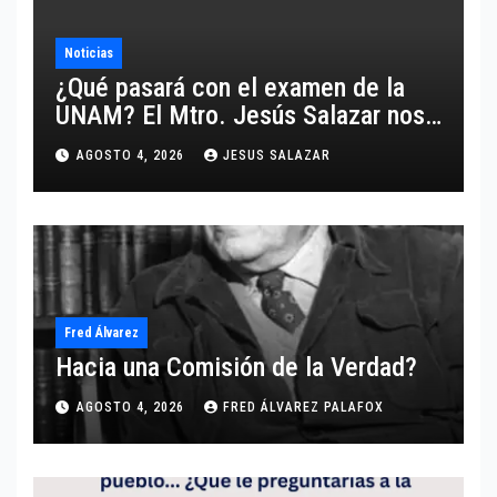
Noticias
¿Qué pasará con el examen de la
UNAM? El Mtro. Jesús Salazar nos
comparte un análisis certero y al
AGOSTO 4, 2026
JESUS SALAZAR
grano respecto a este tema.
Fred Álvarez
Hacia una Comisión de la Verdad?
AGOSTO 4, 2026
FRED ÁLVAREZ PALAFOX